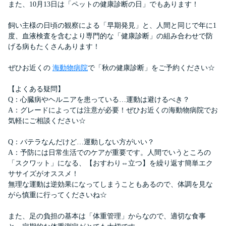
また、10月13日は「ペットの健康診断の日」でもあります！
飼い主様の日頃の観察による「早期発見」と、人間と同じで年に1
度、血液検査を含むより専門的な「健康診断」の組み合わせで防
げる病もたくさんあります！
ぜひお近くの
海動物病院
で「秋の健康診断」をご予約ください☆
【よくある疑問】
Q：心臓病やヘルニアを患っている…運動は避けるべき？
A：グレードによっては注意が必要！ぜひお近くの海動物病院でお
気軽にご相談ください☆
Q：パテラなんだけど…運動しない方がいい？
A：予防には日常生活でのケアが重要です。人間でいうところの
「スクワット」になる、【おすわり⇔立つ】を繰り返す簡単エク
ササイズがオススメ！
無理な運動は逆効果になってしまうこともあるので、体調を見な
がら慎重に行ってくださいね☆
また、足の負担の基本は「体重管理」からなので、適切な食事