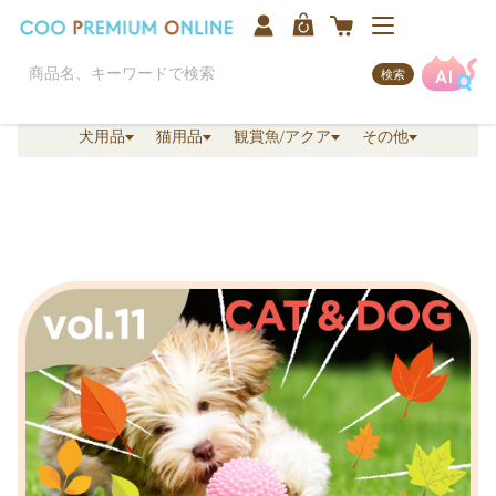
検索
犬用品
猫用品
観賞魚/アクア
その他