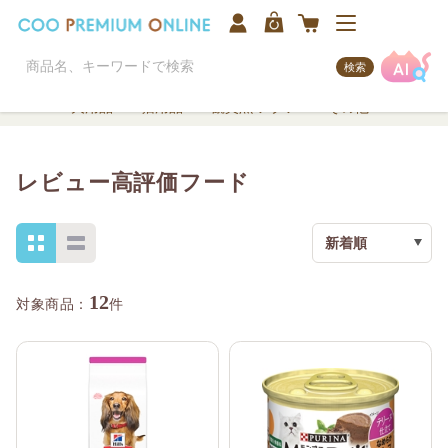
検索
犬用品
猫用品
観賞魚/アクア
その他
レビュー高評価フード
新着順
12
件