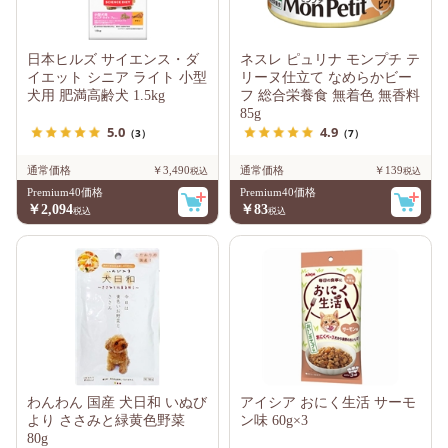
日本ヒルズ サイエンス・ダ
ネスレ ピュリナ モンプチ テ
イエット シニア ライト 小型
リーヌ仕立て なめらかビー
犬用 肥満高齢犬 1.5kg
フ 総合栄養食 無着色 無香料
85g
5.0
4.9
（3）
（7）
通常価格
￥3,490
通常価格
￥139
Premium40価格
Premium40価格
￥2,094
￥83
わんわん 国産 犬日和 いぬび
アイシア おにく生活 サーモ
より ささみと緑黄色野菜
ン味 60g×3
80g