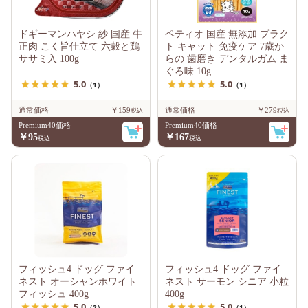
ドギーマンハヤシ 紗 国産 牛
ペティオ 国産 無添加 プラク
正肉 こく旨仕立て 六穀と鶏
ト キャット 免疫ケア 7歳か
ササミ入 100g
らの 歯磨き デンタルガム ま
ぐろ味 10g
5.0
5.0
（1）
（1）
通常価格
￥159
通常価格
￥279
Premium40価格
Premium40価格
￥95
￥167
フィッシュ4 ドッグ ファイ
フィッシュ4 ドッグ ファイ
ネスト オーシャンホワイト
ネスト サーモン シニア 小粒
フィッシュ 400g
400g
5.0
5.0
（2）
（1）