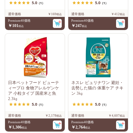
5.0
5.0
（1）
（1）
通常価格
￥169
通常価格
￥412
Premium40価格
Premium40価格
￥101
￥247
日本ペットフード ビューテ
ネスレ ピュリナワン 避妊・
ィープロ 食物アレルゲンケ
去勢した猫の 体重ケア チキ
ア 小粒タイプ 国産米と魚
ン 3㎏
2.3㎏
5.0
5.0
（1）
（1）
通常価格
￥2,178
通常価格
￥4,607
Premium40価格
Premium40価格
￥1,306
￥2,764