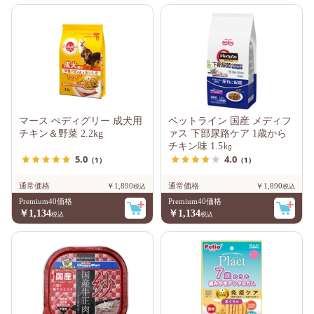
マース ぺディグリー 成犬用
ペットライン 国産 メディフ
チキン＆野菜 2.2kg
ァス 下部尿路ケア 1歳から
チキン味 1.5㎏
5.0
4.0
（1）
（1）
通常価格
￥1,890
通常価格
￥1,890
Premium40価格
Premium40価格
￥1,134
￥1,134