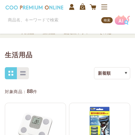
検索
犬用品
猫用品
観賞魚/アクア
その他
生活用品
新着順
88
件