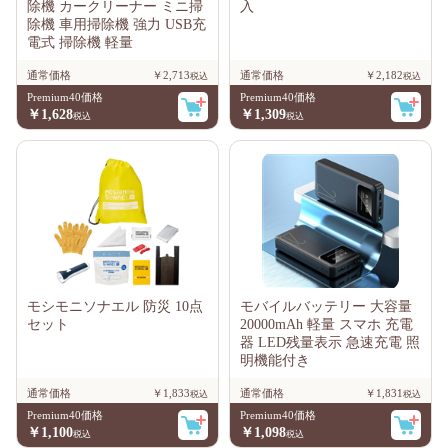
除機 カークリーナー ミニ掃
入
除機 車用掃除機 強力 USB充
電式 掃除機 軽量
通常価格
￥2,713
通常価格
￥2,182
Premium40価格
Premium40価格
￥1,628
￥1,309
モシモニソナエル 防災 10点
モバイルバッテリー 大容量
セット
20000mAh 軽量 スマホ 充電
器 LED残量表示 急速充電 照
明機能付き
通常価格
￥1,833
通常価格
￥1,831
Premium40価格
Premium40価格
￥1,100
￥1,098