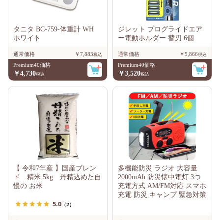
タニタ BC-759-体重計 WH
ジレット プログライドエア
ホワイト
ー電動ホルダー 替刃 6個
通常価格
￥7,883
通常価格
￥5,866
Premium40価格
Premium40価格
￥4,730
￥3,520
【 令和7年産 】国産ブレン
多機能防災 ラジオ 大容量
ド 精米 5kg 丹精込めた自
2000mAh 防災懐中電灯 3つ
慢の お米
充電方式 AM/FM対応 スマホ
充電 防災 キャンプ 緊急対策
5.0
（2）