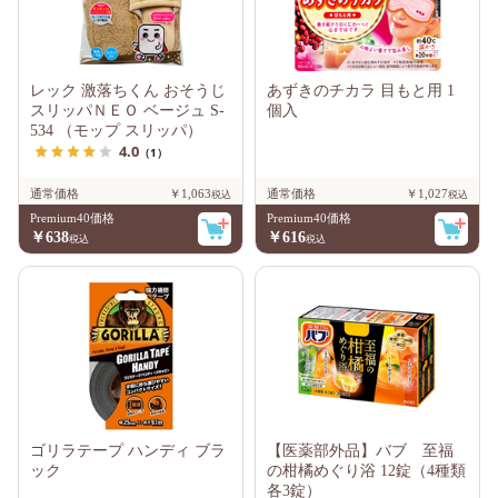
レック 激落ちくん おそうじ
あずきのチカラ 目もと用 1
スリッパＮＥＯ ベージュ S-
個入
534 （モップ スリッパ）
4.0
（1）
通常価格
￥1,063
通常価格
￥1,027
Premium40価格
Premium40価格
￥638
￥616
ゴリラテープ ハンディ ブラ
【医薬部外品】バブ 至福
ック
の柑橘めぐり浴 12錠（4種類
各3錠）