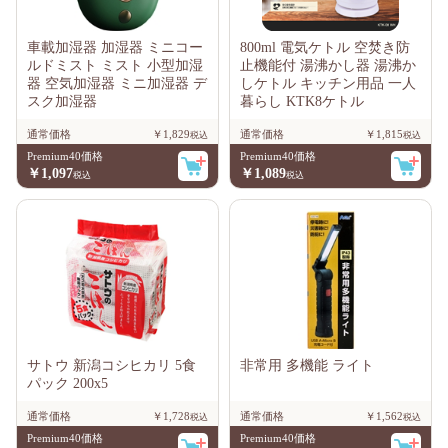
車載加湿器 加湿器 ミニコー
800ml 電気ケトル 空焚き防
ルドミスト ミスト 小型加湿
止機能付 湯沸かし器 湯沸か
器 空気加湿器 ミニ加湿器 デ
しケトル キッチン用品 一人
スク加湿器
暮らし KTK8ケトル
通常価格
￥1,829
通常価格
￥1,815
Premium40価格
Premium40価格
￥1,097
￥1,089
サトウ 新潟コシヒカリ 5食
非常用 多機能 ライト
パック 200x5
通常価格
￥1,728
通常価格
￥1,562
Premium40価格
Premium40価格