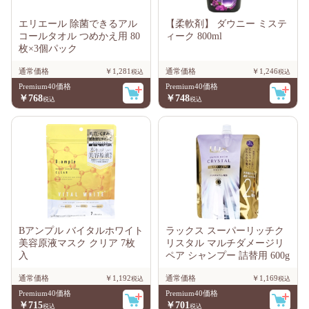
エリエール 除菌できるアル
【柔軟剤】 ダウニー ミステ
コールタオル つめかえ用 80
ィーク 800ml
枚×3個パック
通常価格
￥1,281
通常価格
￥1,246
Premium40価格
Premium40価格
￥768
￥748
Bアンプル バイタルホワイト
ラックス スーパーリッチク
美容原液マスク クリア 7枚
リスタル マルチダメージリ
入
ペア シャンプー 詰替用 600g
通常価格
￥1,192
通常価格
￥1,169
Premium40価格
Premium40価格
￥715
￥701