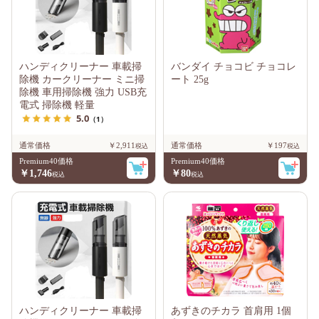
ハンディクリーナー 車載掃
バンダイ チョコビ チョコレ
除機 カークリーナー ミニ掃
ート 25g
除機 車用掃除機 強力 USB充
電式 掃除機 軽量
5.0
（1）
通常価格
￥2,911
通常価格
￥197
Premium40価格
Premium40価格
￥1,746
￥80
ハンディクリーナー 車載掃
あずきのチカラ 首肩用 1個