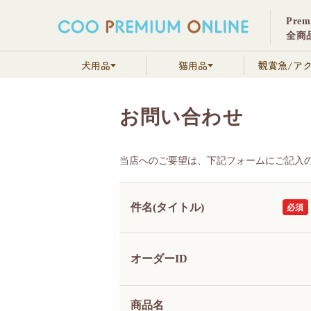
Pre
全商品
犬用品
猫用品
観賞魚/ア
お問い合わせ
当店へのご要望は、下記フォームにご記入
件名(タイトル)
オーダーID
商品名