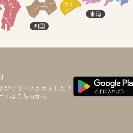
東海
四国
リ
リがリリースされました！
ードはこちらから