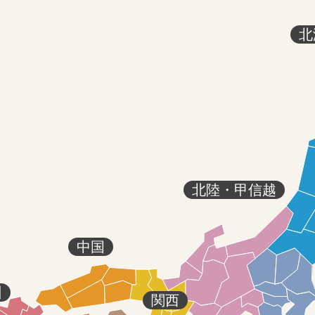
北
北陸・甲信越
中国
州
関西