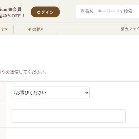
mium40会員
ログイン
40%OFF！
クア
その他
猫カフェ C
のうえ送信してください。