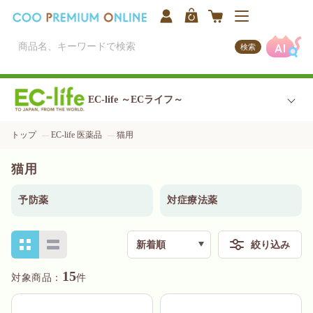
検索
EC-life ～ECライフ～
トップ
EC-life 医薬品
猫用
猫用
予防薬
対症療法薬
新着順
絞り込み
検索
15
件