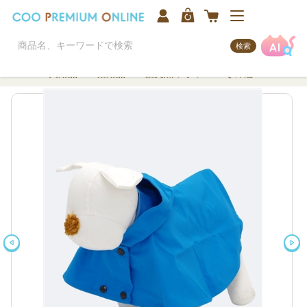
検索
犬用品
猫用品
観賞魚/アクア
その他